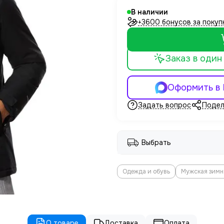
В наличии
+3600 бонусов за покуп
Заказ в один
Оформить в
Задать вопрос
Подел
Выбрать
Одежда и обувь
Мужская зимн
О товаре
Доставка
Оплата