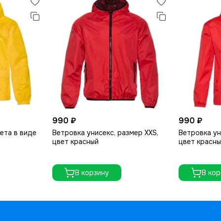
990 ₽
990 ₽
ета в виде
Ветровка унисекс, размер XXS,
Ветровка ун
цвет красный
цвет красн
В корзину
В кор