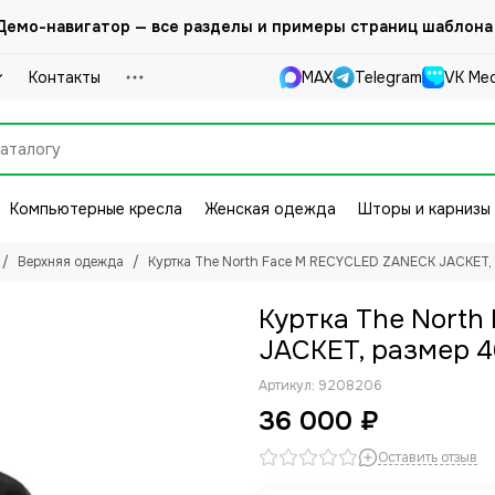
емо-навигатор — все разделы и примеры страниц шаблона
Контакты
MAX
Telegram
VK Ме
Компьютерные кресла
Женская одежда
Шторы и карнизы
Верхняя одежда
Куртка The North Face M RECYCLED ZANECK JACKET,
Куртка The North
JACKET, размер 4
Артикул:
9208206
36 000 ₽
Оставить отзыв