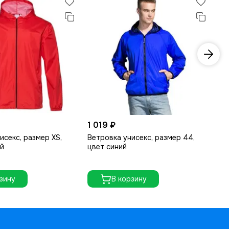
1 019 ₽
1 
исекс, размер XS,
Ветровка унисекс, размер 44,
Ве
ый
цвет синий
цв
зину
В корзину