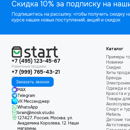
Скидка 10% за подписку на наш
Подпишитесь на рассылку, чтобы получить скидку на
курсе наших новых поступлений, акций и скидок
Каталог
Примеры т
+7 (495) 123-45-67
Новинки
Скидки
+7 (999) 765-43-21
Хиты прод
Бренды
Заказать звонок
Электроник
Одежда и 
MAX
Красота и 
Telegram
Товары для
VK Мессенджер
Аксессуары
WhatsApp
Спорт и ту
brain@mosk.studio
Мебель
127427, Россия, Москва, ул.
Детские то
Академика Королева, 12.
Наши
Автотовар
магазины.