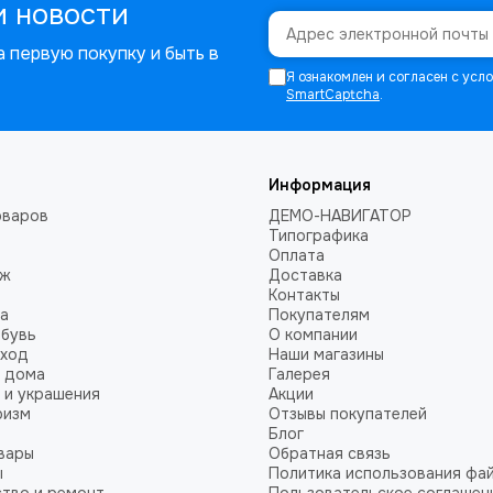
и новости
 первую покупку и быть в
Я ознакомлен и согласен с ус
SmartCaptcha
.
Информация
оваров
ДЕМО-НАВИГАТОР
Типографика
Оплата
аж
Доставка
Контакты
а
Покупателям
обувь
О компании
уход
Наши магазины
 дома
Галерея
 и украшения
Акции
ризм
Отзывы покупателей
Блог
вары
Обратная связь
ы
Политика использования фай