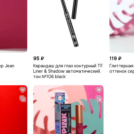
95 ₽
119 ₽
р Jean
Карандаш для глаз контурный TF
Глиттерная
Liner & Shadow автоматический,
оттенок се
тон №106 black