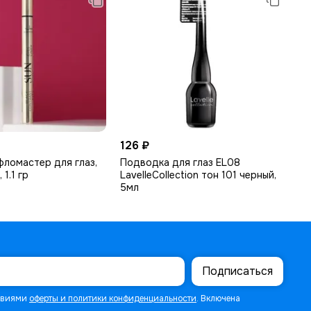
126 ₽
ломастер для глаз,
Подводка для глаз ЕL08
 1.1 гр
LavelleCollection тон 101 черный,
5мл
Подписаться
ловиями
оферты и политики конфиденциальности
. Включена