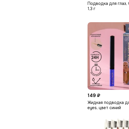
Подводка для глаз, Ol
Категории: Одежда и обувь
1,3 г
Как работает: введите
промокод BASE25 — получите
&minus…
149 ₽
Жидкая подводка для
eyes, цвет синий