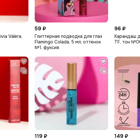
59 ₽
96 ₽
via Valera,
Глиттерная подводка для глаз
Карандаш д
Flamingo Colada, 5 мл, оттенок
TF, тон №0
№1, фуксия
119 ₽
149 ₽