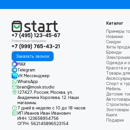
Каталог
Примеры т
+7 (495) 123-45-67
Новинки
Скидки
+7 (999) 765-43-21
Хиты прод
Бренды
Заказать звонок
Электроник
Одежда и 
MAX
Красота и 
Telegram
Товары для
VK Мессенджер
Аксессуары
WhatsApp
Спорт и ту
brain@mosk.studio
Мебель
127427, Россия, Москва, ул.
Детские то
Академика Королева, 12.
Наши
Автотовар
магазины.
Строительс
7 дней в неделю с 10 до 18 часов
Зоотовары
ИП Иванов Иван Иванович
Книги
ИНН: 123658954756
Подарки
ОГРН: 562145896523154