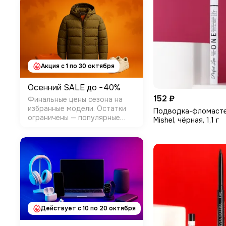
Акция с 1 по 30 октября
Осенний SALE до −40%
152 ₽
Финальные цены сезона на
избранные модели. Остатки
Подводка-фломасте
ограничены — популярные
Mishel, чёрная, 1,1 г
размеры уходят первыми.
Условия: Категории: Одежда и
обувь (прошлые коллекции) +
часть Товары для дома
Размер скидки: −10%…&min…
Действует c 10 по 20 октября