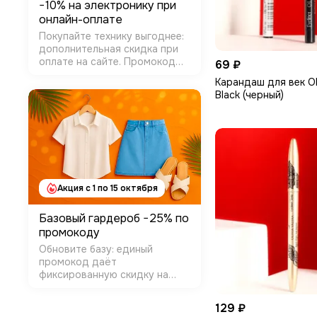
−10% на электронику при
онлайн-оплате
Покупайте технику выгоднее:
дополнительная скидка при
оплате на сайте. Промокод
69 ₽
применяется в корзине, чек
Карандаш для век Oli
уходит на e-mail/SMS.
Black (черный)
Условия: Категории:
Электроника Как получить:
промокод DIGI10 на шаге
оплаты Сроки: до …
Акция с 1 по 15 октября
Базовый гардероб −25% по
промокоду
Обновите базу: единый
промокод даёт
фиксированную скидку на
отобранные модели. Работает
для любой суммы и любого
129 ₽
числа позиций. Условия: