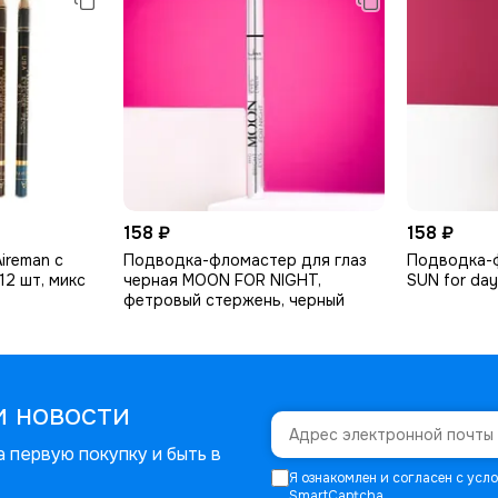
158 ₽
158 ₽
ireman с
Подводка-фломастер для глаз
Подводка-ф
12 шт, микс
черная MOON FOR NIGHT,
SUN for day,
фетровый стержень, черный
и новости
 первую покупку и быть в
Я ознакомлен и согласен с ус
SmartCaptcha
.