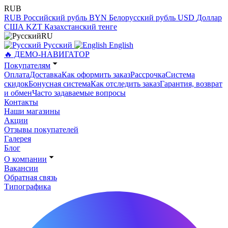
RUB
RUB
Российский рубль
BYN
Белорусский рубль
USD
Доллар
США
KZT
Казахстанский тенге
RU
Русский
English
🔥 ДЕМО-НАВИГАТОР
Покупателям
Оплата
Доставка
Как оформить заказ
Рассрочка
Система
скидок
Бонусная система
Как отследить заказ
Гарантия, возврат
и обмен
Часто задаваемые вопросы
Контакты
Наши магазины
Акции
Отзывы покупателей
Галерея
Блог
О компании
Вакансии
Обратная связь
Типографика