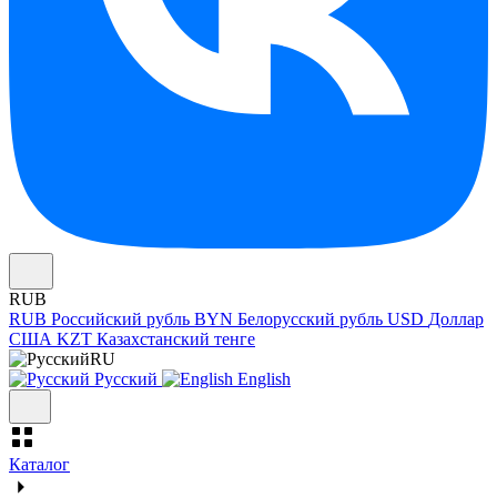
RUB
RUB
Российский рубль
BYN
Белорусский рубль
USD
Доллар
США
KZT
Казахстанский тенге
RU
Русский
English
Каталог