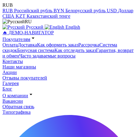
RUB
RUB
Российский рубль
BYN
Белорусский рубль
USD
Доллар
США
KZT
Казахстанский тенге
RU
Русский
English
🔥 ДЕМО-НАВИГАТОР
Покупателям
Оплата
Доставка
Как оформить заказ
Рассрочка
Система
скидок
Бонусная система
Как отследить заказ
Гарантия, возврат
и обмен
Часто задаваемые вопросы
Контакты
Наши магазины
Акции
Отзывы покупателей
Галерея
Блог
О компании
Вакансии
Обратная связь
Типографика