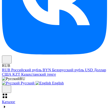
RUB
RUB
Российский рубль
BYN
Белорусский рубль
USD
Доллар
США
KZT
Казахстанский тенге
RU
Русский
English
Каталог