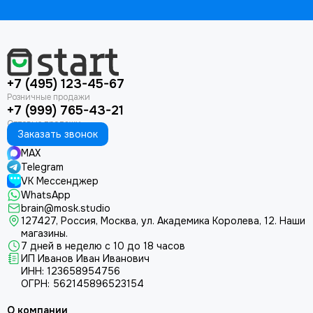
+7 (495) 123-45-67
+7 (999) 765-43-21
Заказать звонок
MAX
Telegram
VK Мессенджер
WhatsApp
brain@mosk.studio
127427, Россия, Москва, ул. Академика Королева, 12.
Наши
магазины.
7 дней в неделю с 10 до 18 часов
ИП Иванов Иван Иванович
ИНН: 123658954756
ОГРН: 562145896523154
О компании