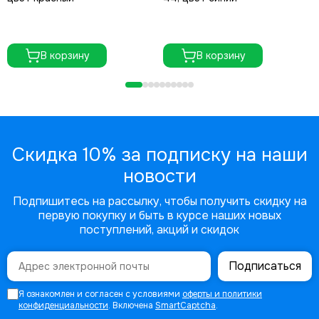
В корзину
В корзину
Скидка 10% за подписку на наши
новости
Подпишитесь на рассылку, чтобы получить скидку на
первую покупку и быть в курсе наших новых
поступлений, акций и скидок
Подписаться
Я ознакомлен и согласен с условиями
оферты и политики
конфиденциальности
. Включена
SmartCaptcha
.