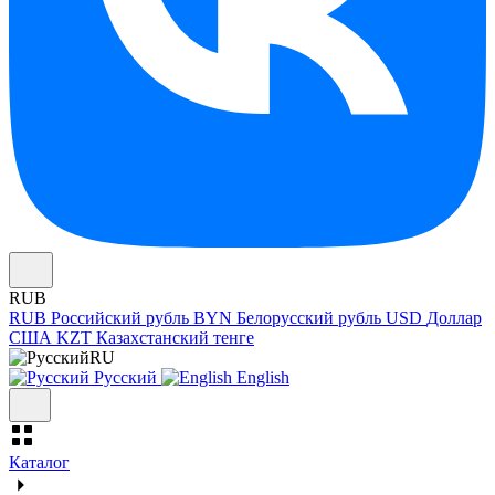
RUB
RUB
Российский рубль
BYN
Белорусский рубль
USD
Доллар
США
KZT
Казахстанский тенге
RU
Русский
English
Каталог