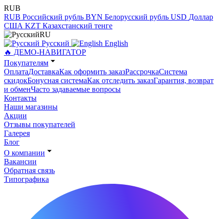
RUB
RUB
Российский рубль
BYN
Белорусский рубль
USD
Доллар
США
KZT
Казахстанский тенге
RU
Русский
English
🔥 ДЕМО-НАВИГАТОР
Покупателям
Оплата
Доставка
Как оформить заказ
Рассрочка
Система
скидок
Бонусная система
Как отследить заказ
Гарантия, возврат
и обмен
Часто задаваемые вопросы
Контакты
Наши магазины
Акции
Отзывы покупателей
Галерея
Блог
О компании
Вакансии
Обратная связь
Типографика