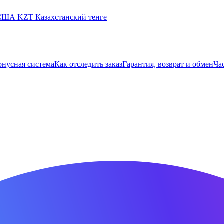
 США
KZT
Казахстанский тенге
онусная система
Как отследить заказ
Гарантия, возврат и обмен
Ча