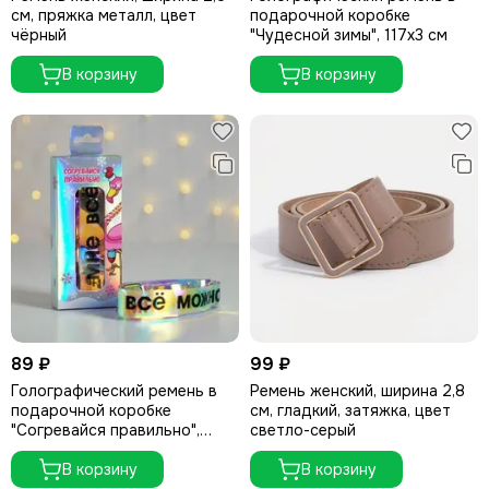
см, пряжка металл, цвет
подарочной коробке
чёрный
"Чудесной зимы", 117х3 см
В корзину
В корзину
89 ₽
99 ₽
Голографический ремень в
Ремень женский, ширина 2,8
подарочной коробке
см, гладкий, затяжка, цвет
"Согревайся правильно",
светло-серый
117х3 см
В корзину
В корзину