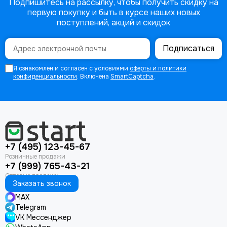
Подпишитесь на рассылку, чтобы получить скидку на
первую покупку и быть в курсе наших новых
поступлений, акций и скидок
Подписаться
Я ознакомлен и согласен с условиями
оферты и политики
конфиденциальности
. Включена
SmartCaptcha
.
+7 (495) 123-45-67
+7 (999) 765-43-21
Заказать звонок
MAX
Telegram
VK Мессенджер