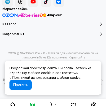
Маркетплейсы
Каталог
Информация
2026 © StartStore Pro 2.0 - Шаблон для интернет-магазинов на
платформе InSales (2е поколение).
Карта сайта
Сделано в
MOSK.STUDIO
для платформы
InSales
Продолжая просмотр сайта, Вы соглашаетесь на
обработку файлов cookie в соответствии
с
Политикой использования
файлов cookie.
Вся представленная на сайте информация, касающаяся характеристик,
стоимости товаров и услуг, носит информационный характер и ни при
Принять
каких условиях не является публичной офертой, определяемой
положениями Статьи 437(2) Гражданского кодекса РФ.