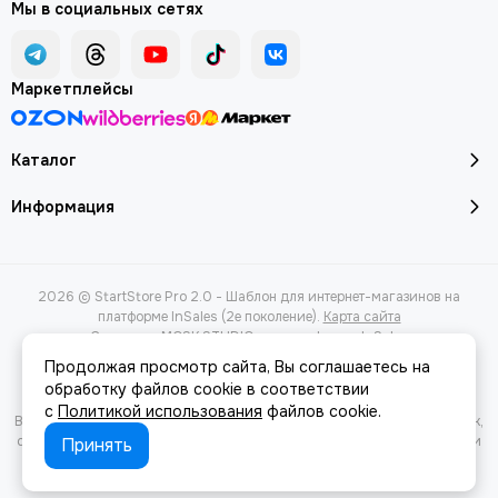
Мы в социальных сетях
Маркетплейсы
Каталог
Информация
2026 © StartStore Pro 2.0 - Шаблон для интернет-магазинов на
платформе InSales (2е поколение).
Карта сайта
Сделано в
MOSK.STUDIO
для платформы
InSales
Продолжая просмотр сайта, Вы соглашаетесь на
обработку файлов cookie в соответствии
с
Политикой использования
файлов cookie.
Вся представленная на сайте информация, касающаяся характеристик,
стоимости товаров и услуг, носит информационный характер и ни при
Принять
каких условиях не является публичной офертой, определяемой
положениями Статьи 437(2) Гражданского кодекса РФ.