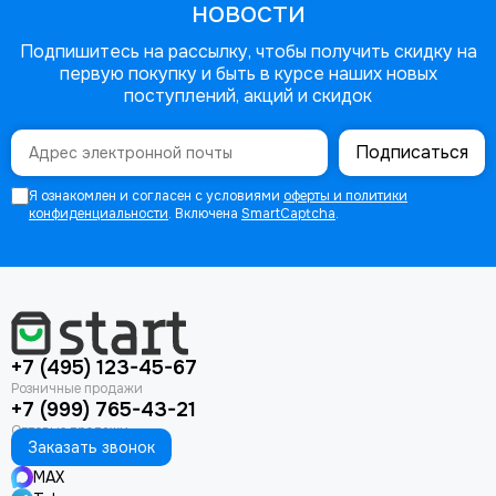
новости
Подпишитесь на рассылку, чтобы получить скидку на
первую покупку и быть в курсе наших новых
поступлений, акций и скидок
Подписаться
Я ознакомлен и согласен с условиями
оферты и политики
конфиденциальности
. Включена
SmartCaptcha
.
+7 (495) 123-45-67
+7 (999) 765-43-21
Заказать звонок
MAX