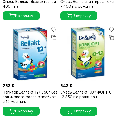
Смесь Беллакт безлактозная
Смесь Беллакт антирефлюкс
400 г пач.
+ 400 г с рожд пач.
В корзину
В корзину
263 ₽
643 ₽
Напиток Беллакт 12+ 350г без
Смесь Беллакт КОМФОРТ 0-
пальмового масла с пребиот.
12 350 г с рожд пач.
с 12 мес пач.
В корзину
В корзину