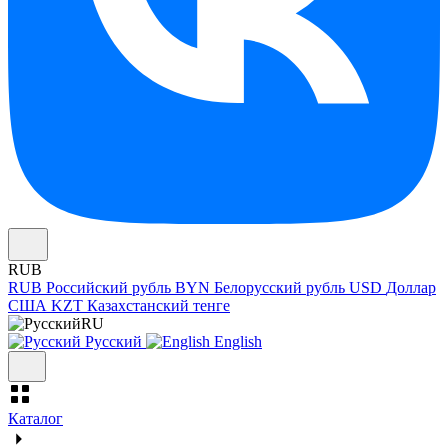
RUB
RUB
Российский рубль
BYN
Белорусский рубль
USD
Доллар
США
KZT
Казахстанский тенге
RU
Русский
English
Каталог