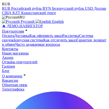
RUB
RUB
Российский рубль
BYN
Белорусский рубль
USD
Доллар
США
KZT
Казахстанский тенге
RU
Русский
English
🔥 ДЕМО-НАВИГАТОР
Покупателям
Оплата
Доставка
Как оформить заказ
Рассрочка
Система
скидок
Бонусная система
Как отследить заказ
Гарантия, возврат
и обмен
Часто задаваемые вопросы
Контакты
Наши магазины
Акции
Отзывы покупателей
Галерея
Блог
О компании
Вакансии
Обратная связь
Типографика