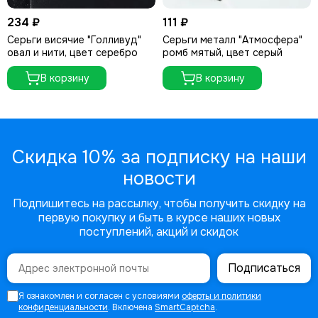
234 ₽
111 ₽
Серьги висячие "Голливуд"
Серьги металл "Атмосфера"
овал и нити, цвет серебро
ромб мятый, цвет серый
В корзину
В корзину
Скидка 10% за подписку на наши
новости
Подпишитесь на рассылку, чтобы получить скидку на
первую покупку и быть в курсе наших новых
поступлений, акций и скидок
Подписаться
Я ознакомлен и согласен с условиями
оферты и политики
конфиденциальности
. Включена
SmartCaptcha
.