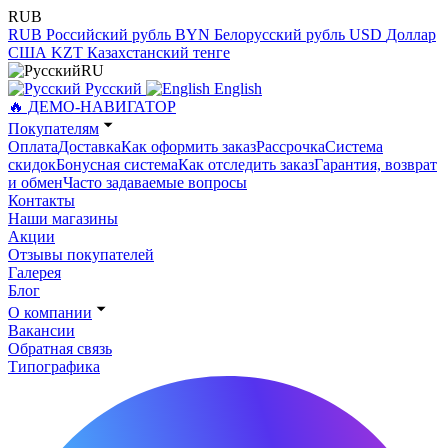
RUB
RUB
Российский рубль
BYN
Белорусский рубль
USD
Доллар
США
KZT
Казахстанский тенге
RU
Русский
English
🔥 ДЕМО-НАВИГАТОР
Покупателям
Оплата
Доставка
Как оформить заказ
Рассрочка
Система
скидок
Бонусная система
Как отследить заказ
Гарантия, возврат
и обмен
Часто задаваемые вопросы
Контакты
Наши магазины
Акции
Отзывы покупателей
Галерея
Блог
О компании
Вакансии
Обратная связь
Типографика