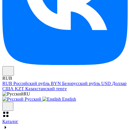
RUB
RUB
Российский рубль
BYN
Белорусский рубль
USD
Доллар
США
KZT
Казахстанский тенге
RU
Русский
English
Каталог