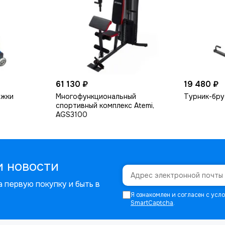
61 130 ₽
19 480 ₽
яжки
Многофункциональный
Турник-бру
спортивный комплекс Atemi,
AGS3100
и новости
 первую покупку и быть в
Я ознакомлен и согласен с ус
SmartCaptcha
.