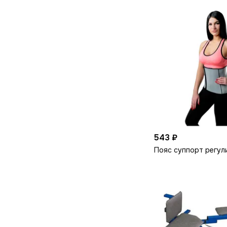
543 ₽
Пояс суппорт регу