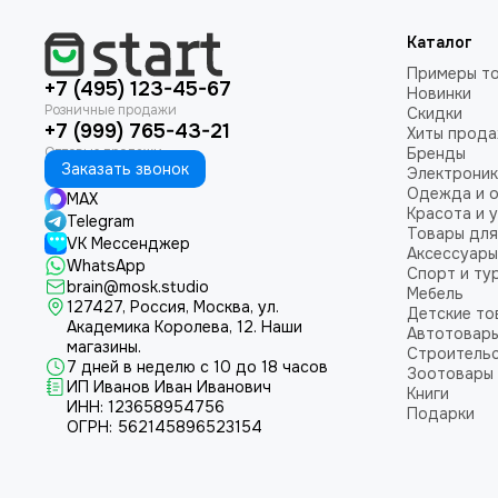
Каталог
Примеры т
+7 (495) 123-45-67
Новинки
Скидки
+7 (999) 765-43-21
Хиты прод
Бренды
Заказать звонок
Электроник
Одежда и 
MAX
Красота и 
Telegram
Товары для
VK Мессенджер
Аксессуары
WhatsApp
Спорт и ту
brain@mosk.studio
Мебель
127427, Россия, Москва, ул.
Детские то
Академика Королева, 12.
Наши
Автотовар
магазины.
Строительс
7 дней в неделю с 10 до 18 часов
Зоотовары
ИП Иванов Иван Иванович
Книги
ИНН: 123658954756
Подарки
ОГРН: 562145896523154