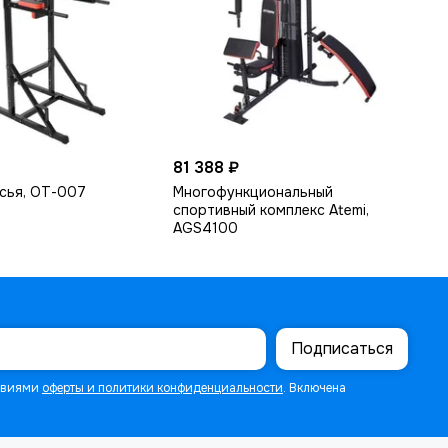
81 388 ₽
сья, ОТ-007
Многофункциональный
спортивный комплекс Atemi,
AGS4100
Подписаться
ловиями
оферты и политики конфиденциальности
. Включена