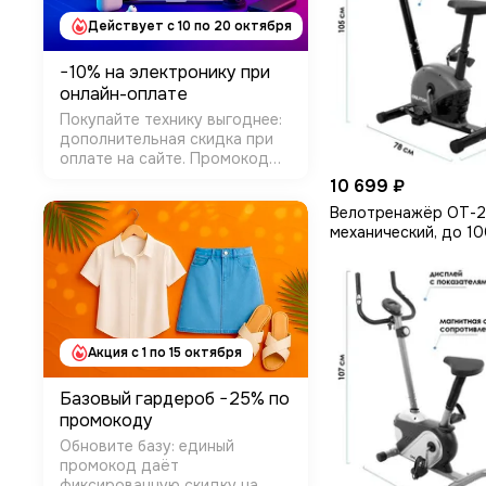
Действует c 10 по 20 октября
−10% на электронику при
онлайн-оплате
Покупайте технику выгоднее:
дополнительная скидка при
оплате на сайте. Промокод
применяется в корзине, чек
10 699 ₽
уходит на e-mail/SMS.
Велотренажёр ОТ-2
Условия: Категории:
механический, до 10
Электроника Как получить:
промокод DIGI10 на шаге
оплаты Сроки: до …
Акция с 1 по 15 октября
Базовый гардероб −25% по
промокоду
Обновите базу: единый
промокод даёт
фиксированную скидку на