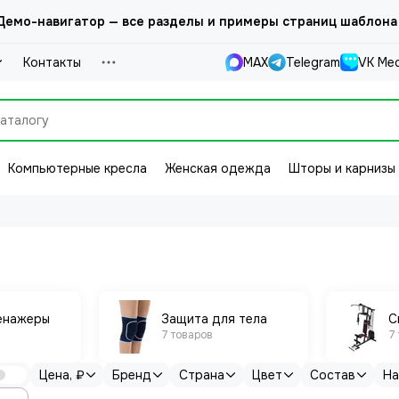
емо-навигатор — все разделы и примеры страниц шаблона
Контакты
MAX
Telegram
VK Ме
Компьютерные кресла
Женская одежда
Шторы и карнизы
енажеры
Защита для тела
С
7 товаров
7
Цена, ₽
Бренд
Страна
Цвет
Состав
На