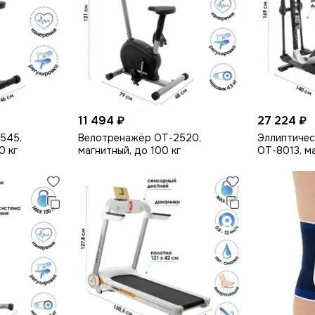
11 494 ₽
27 224 ₽
545,
Велотренажёр ОТ-2520,
Эллиптичес
0 кг
магнитный, до 100 кг
ОТ-8013, м