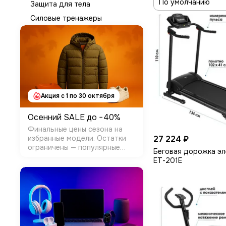
Защита для тела
Силовые тренажеры
Акция с 1 по 30 октября
Осенний SALE до −40%
Финальные цены сезона на
27 224 ₽
избранные модели. Остатки
ограничены — популярные
Беговая дорожка эл
размеры уходят первыми.
ЕТ-201Е
Условия: Категории: Одежда и
обувь (прошлые коллекции) +
часть Товары для дома
Размер скидки: −10%…&min…