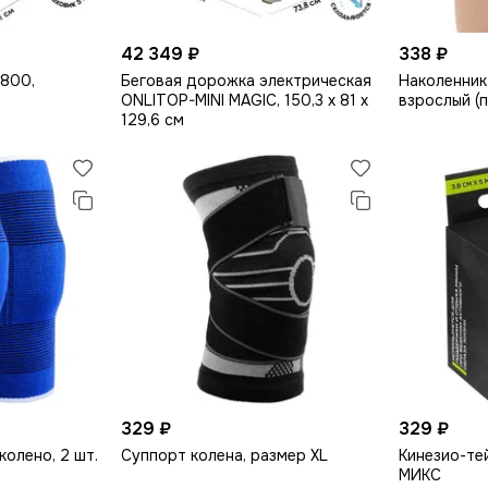
42 349 ₽
338 ₽
800,
Беговая дорожка электрическая
Наколенник
ONLITOP-MINI MAGIC, 150,3 х 81 х
взрослый (п
129,6 см
329 ₽
329 ₽
олено, 2 шт.
Суппорт колена, размер XL
Кинезио-тей
МИКС