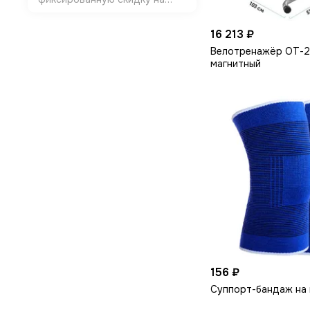
отобранные модели. Работает
для любой суммы и любого
16 213 ₽
числа позиций. Условия:
Категории: Одежда и обувь
Велотренажёр ОТ-2
Как работает: введите
магнитный
промокод BASE25 — получите
&minus…
156 ₽
Суппорт-бандаж на к