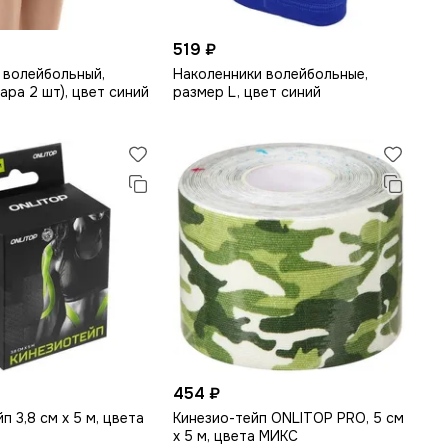
519 ₽
 волейбольный,
Наколенники волейбольные,
ара 2 шт), цвет синий
размер L, цвет синий
454 ₽
п 3,8 см х 5 м, цвета
Кинезио-тейп ONLITOP PRO, 5 см
х 5 м, цвета МИКС