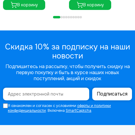
В корзину
В корзину
Скидка 10% за подписку на наши
новости
Подпишитесь на рассылку, чтобы получить скидку на
первую покупку и быть в курсе наших новых
поступлений, акций и скидок
Подписаться
Я ознакомлен и согласен с условиями
оферты и политики
конфиденциальности
. Включена
SmartCaptcha
.