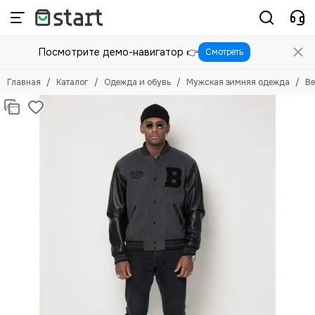
Одежда и обувь
Мужская зимняя одежда
Посмотрите демо-навигатор 👉
Смотреть
Смотреть все товары
Смотреть все товары
Женская одежда
Верхняя одежда
Главная
Каталог
Одежда и обувь
Мужская зимняя одежда
Ве
Мужская зимняя одежда
Рубашки
Брюки
Детская одежда
Обувь
Аксессуары
Уход за одеждой
Спецодежда
Домашняя одежда
Одежда для беременных
Карнавальные костюмы и аксессуары