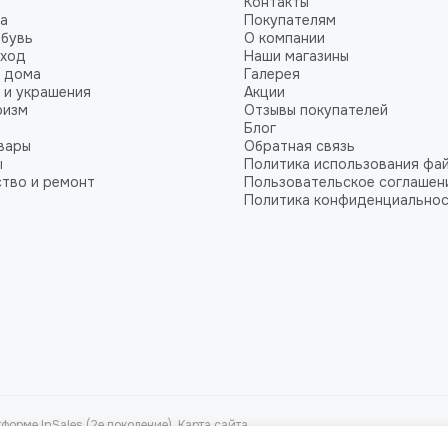
Контакты
а
Покупателям
обувь
О компании
уход
Наши магазины
 дома
Галерея
 и украшения
Акции
ризм
Отзывы покупателей
Блог
вары
Обратная связь
ы
Политика использования фай
тво и ремонт
Пользовательское соглашен
Политика конфиденциально
форме InSales (2е поколение).
Карта сайта