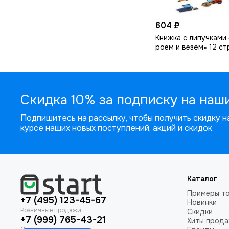
Категории: Одежда и обувь
Как работает: введите
604 ₽
промокод BASE25 — получите
&minus…
Книжка с липучками
роем и везём» 12 ст
Скидка 10% за подписку на наш
Подпишитесь на рассылку, чтобы получить скидку на
курсе наших новых поступлений, акций и скидок
Каталог
Примеры т
+7 (495) 123-45-67
Новинки
Скидки
+7 (999) 765-43-21
Хиты прод