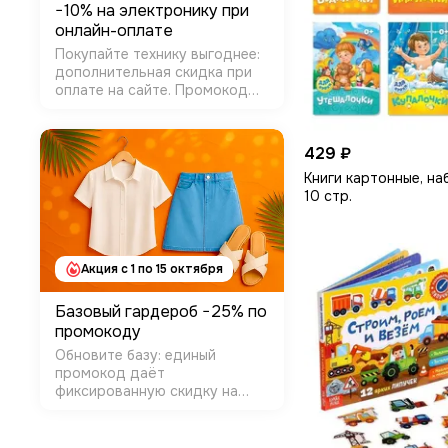
−10% на электронику при
онлайн-оплате
Покупайте технику выгоднее:
дополнительная скидка при
оплате на сайте. Промокод
применяется в корзине, чек
уходит на e-mail/SMS.
Условия: Категории:
429 ₽
Электроника Как получить:
Книги картонные, наб
промокод DIGI10 на шаге
10 стр.
оплаты Сроки: до …
Акция с 1 по 15 октября
Базовый гардероб −25% по
промокоду
Обновите базу: единый
промокод даёт
фиксированную скидку на
отобранные модели. Работает
для любой суммы и любого
числа позиций. Условия: