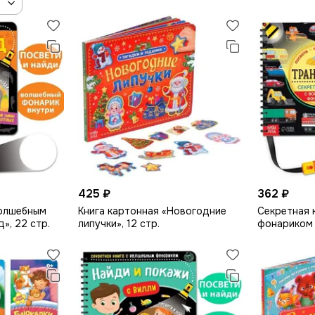
425 ₽
362 ₽
волшебным
Книга картонная «Новогодние
Секретная 
», 22 стр.
липучки», 12 стр.
фонариком 