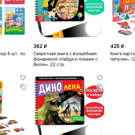
362 ₽
425 ₽
ор 6 шт., по
Секретная книга с волшебным
Книга карт
фонариком «Найди и покажи с
липучки», 12
Вилли», 22 стр.