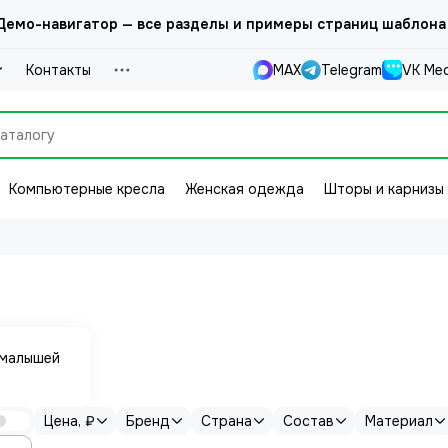
емо-навигатор — все разделы и примеры страниц шаблона
Контакты
MAX
Telegram
VK Ме
Компьютерные кресла
Женская одежда
Шторы и карнизы
 малышей
Цена, ₽
Бренд
Страна
Состав
Материал