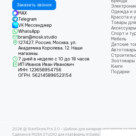
Бренды
Заказать звонок
Электроник
Одежда и 
MAX
Красота и 
Telegram
Товары для
VK Мессенджер
Аксессуары
WhatsApp
Спорт и ту
brain@mosk.studio
Мебель
127427, Россия, Москва, ул.
Детские то
Академика Королева, 12.
Наши
Автотовар
магазины.
Строительс
7 дней в неделю с 10 до 18 часов
Зоотовары
ИП Иванов Иван Иванович
Книги
ИНН: 123658954756
Подарки
ОГРН: 562145896523154
2026 © StartStore Pro 2.0 - Шаблон для интернет-магазинов на плат
Сделано в
MOSK.STUDIO
для платформы
InSales