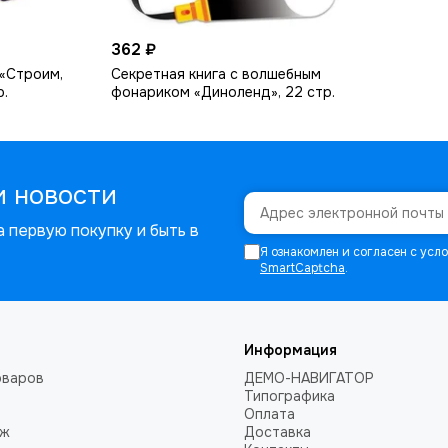
362 ₽
 «Строим,
Секретная книга с волшебным
р.
фонариком «Диноленд», 22 стр.
и новости
 первую покупку и быть в
Я ознакомлен и согласен с ус
SmartCaptcha
.
Информация
оваров
ДЕМО-НАВИГАТОР
Типографика
Оплата
аж
Доставка