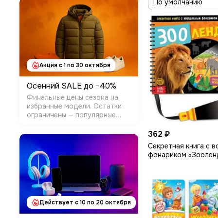
Акция с 1 по 30 октября
Осенний SALE до −40%
Финальные цены сезона на
избранные модели. Остатки
ограничены — популярные
размеры уходят первыми.
Условия: Категории: Одежда и
362 ₽
обувь (прошлые коллекции) +
Секретная книга с 
часть Товары для дома
фонариком «Зооленд
Размер скидки: −10%…&min…
Действует c 10 по 20 октября