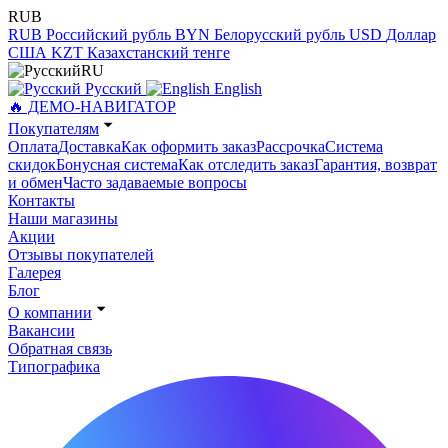
RUB
RUB
Российский рубль
BYN
Белорусский рубль
USD
Доллар
США
KZT
Казахстанский тенге
RU
Русский
English
🔥 ДЕМО-НАВИГАТОР
Покупателям
Оплата
Доставка
Как оформить заказ
Рассрочка
Система
скидок
Бонусная система
Как отследить заказ
Гарантия, возврат
и обмен
Часто задаваемые вопросы
Контакты
Наши магазины
Акции
Отзывы покупателей
Галерея
Блог
О компании
Вакансии
Обратная связь
Типографика