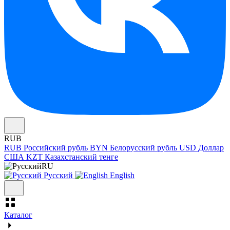
RUB
RUB
Российский рубль
BYN
Белорусский рубль
USD
Доллар
США
KZT
Казахстанский тенге
RU
Русский
English
Каталог