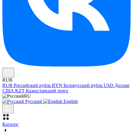
RUB
RUB
Российский рубль
BYN
Белорусский рубль
USD
Доллар
США
KZT
Казахстанский тенге
RU
Русский
English
Каталог