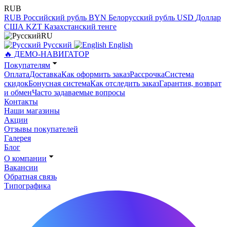
RUB
RUB
Российский рубль
BYN
Белорусский рубль
USD
Доллар
США
KZT
Казахстанский тенге
RU
Русский
English
🔥 ДЕМО-НАВИГАТОР
Покупателям
Оплата
Доставка
Как оформить заказ
Рассрочка
Система
скидок
Бонусная система
Как отследить заказ
Гарантия, возврат
и обмен
Часто задаваемые вопросы
Контакты
Наши магазины
Акции
Отзывы покупателей
Галерея
Блог
О компании
Вакансии
Обратная связь
Типографика