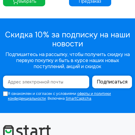
Выбрать
Предзаказ
Скидка 10% за подписку на наши
новости
Подпишитесь на рассылку, чтобы получить скидку на
первую покупку и быть в курсе наших новых
поступлений, акций и скидок
Подписаться
Я ознакомлен и согласен с условиями
оферты и политики
конфиденциальности
. Включена
SmartCaptcha
.