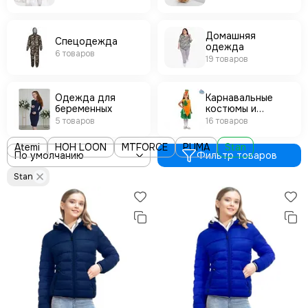
Домашняя
Спецодежда
одежда
6 товаров
19 товаров
Одежда для
Карнавальные
беременных
костюмы и
аксессуары
5 товаров
16 товаров
Atemi
HOH LOON
MTFORCE
PUMA
Stan
Фильтр товаров
Stan