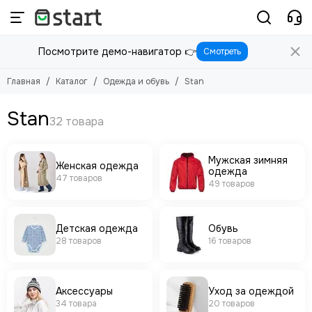
Одежда и обувь
Посмотрите демо-навигатор 👉
Смотреть
Смотреть все товары
Женская одежда
Главная
Каталог
Одежда и обувь
Stan
Мужская зимняя одежда
Детская одежда
Stan
Обувь
Аксессуары
Уход за одеждой
Мужская зимняя
Женская одежда
одежда
Спецодежда
47 товаров
49 товаров
Домашняя одежда
Одежда для беременных
Карнавальные костюмы и аксессуары
Детская одежда
Обувь
28 товаров
16 товаров
Аксессуары
Уход за одеждой
34 товара
20 товаров