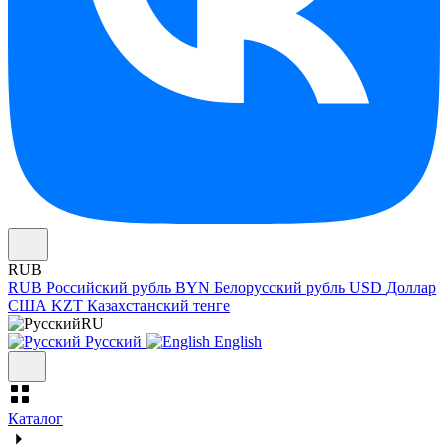
RUB
RUB
Российский рубль
BYN
Белорусский рубль
USD
Доллар
США
KZT
Казахстанский тенге
RU
Русский
English
Каталог