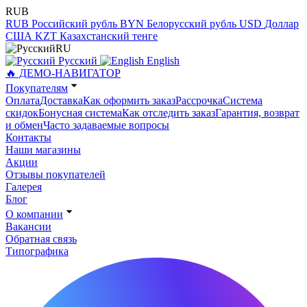
RUB
RUB
Российский рубль
BYN
Белорусский рубль
USD
Доллар
США
KZT
Казахстанский тенге
RU
Русский
English
🔥 ДЕМО-НАВИГАТОР
Покупателям
Оплата
Доставка
Как оформить заказ
Рассрочка
Система
скидок
Бонусная система
Как отследить заказ
Гарантия, возврат
и обмен
Часто задаваемые вопросы
Контакты
Наши магазины
Акции
Отзывы покупателей
Галерея
Блог
О компании
Вакансии
Обратная связь
Типографика