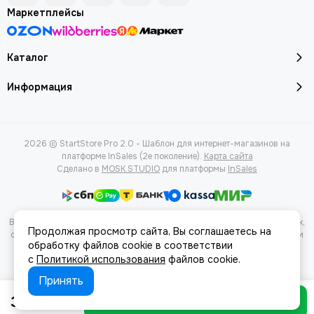
Маркетплейсы
Каталог
Информация
2026 © StartStore Pro 2.0 - Шаблон для интернет-магазинов на
платформе InSales (2е поколение).
Карта сайта
Сделано в
MOSK.STUDIO
для платформы
InSales
Вся представленная на сайте информация, касающаяся характеристик,
Продолжая просмотр сайта, Вы соглашаетесь на
стоимости товаров и услуг, носит информационный характер и ни при
обработку файлов cookie в соответствии
каких условиях не является публичной офертой, определяемой
с
Политикой использования
файлов cookie.
положениями Статьи 437(2) Гражданского кодекса РФ.
Принять
39 ₽
В корзину