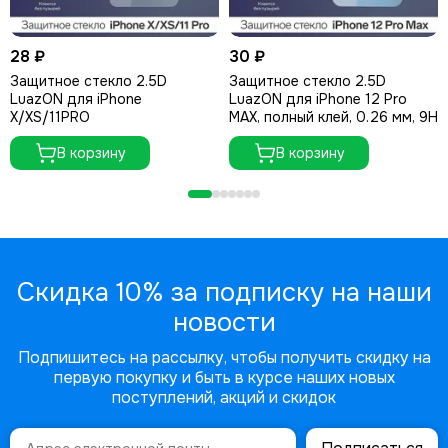
28 ₽
30 ₽
Защитное стекло 2.5D
Защитное стекло 2.5D
LuazON для iPhone
LuazON для iPhone 12 Pro
X/XS/11PRO
MAX, полный клей, 0.26 мм, 9Н
В корзину
В корзину
Скидка 10% за подписку на наши
новости
Подпишитесь на рассылку, чтобы получить скидку на
первую покупку и быть в курсе наших новых
поступлений, акций и скидок