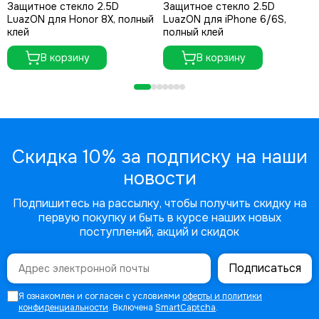
Защитное стекло 2.5D
Защитное стекло 2.5D
LuazON для Honor 8X, полный
LuazON для iPhone 6/6S,
клей
полный клей
В корзину
В корзину
Скидка 10% за подписку на наши
новости
Подпишитесь на рассылку, чтобы получить скидку на
первую покупку и быть в курсе наших новых
поступлений, акций и скидок
Подписаться
Я ознакомлен и согласен с условиями
оферты и политики
конфиденциальности
. Включена
SmartCaptcha
.