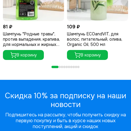
81 ₽
109 ₽
Шампунь "Родные травы",
Шампунь ECOandVIT, для
против выпадения, крапива,
волос, питательный, олива,
для нормальных и жирных
Organic Oil, 500 мл
волос, 500 мл
В корзину
В корзину
Скидка 10% за подписку на наши
новости
Подпишитесь на рассылку, чтобы получить скидку на
первую покупку и быть в курсе наших новых
поступлений, акций и скидок