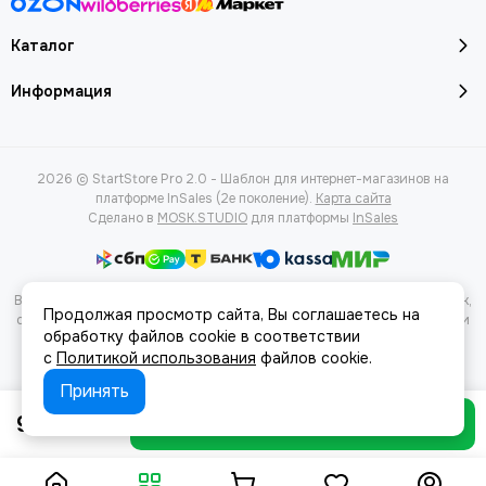
Каталог
Информация
2026 © StartStore Pro 2.0 - Шаблон для интернет-магазинов на
платформе InSales (2е поколение).
Карта сайта
Сделано в
MOSK.STUDIO
для платформы
InSales
Вся представленная на сайте информация, касающаяся характеристик,
Продолжая просмотр сайта, Вы соглашаетесь на
стоимости товаров и услуг, носит информационный характер и ни при
обработку файлов cookie в соответствии
каких условиях не является публичной офертой, определяемой
с
Политикой использования
файлов cookie.
положениями Статьи 437(2) Гражданского кодекса РФ.
Принять
92 ₽
В корзину