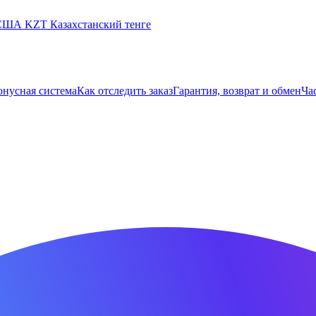
 США
KZT
Казахстанский тенге
онусная система
Как отследить заказ
Гарантия, возврат и обмен
Ча