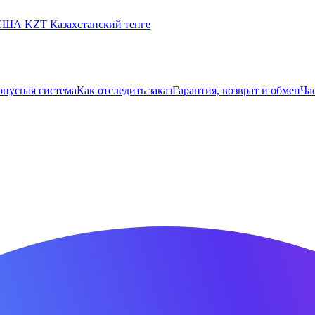
 США
KZT
Казахстанский тенге
онусная система
Как отследить заказ
Гарантия, возврат и обмен
Ча