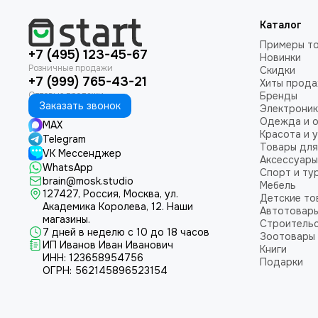
Каталог
Примеры т
+7 (495) 123-45-67
Новинки
Скидки
+7 (999) 765-43-21
Хиты прод
Бренды
Заказать звонок
Электроник
Одежда и 
MAX
Красота и 
Telegram
Товары для
VK Мессенджер
Аксессуары
WhatsApp
Спорт и ту
brain@mosk.studio
Мебель
127427, Россия, Москва, ул.
Детские то
Академика Королева, 12.
Наши
Автотовар
магазины.
Строительс
7 дней в неделю с 10 до 18 часов
Зоотовары
ИП Иванов Иван Иванович
Книги
ИНН: 123658954756
Подарки
ОГРН: 562145896523154