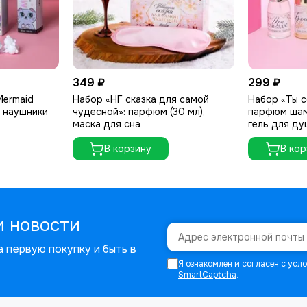
349 ₽
299 ₽
Mermaid
Набор «НГ сказка для самой
Набор «Ты с
, наушники
чудесной»: парфюм (30 мл),
парфюм шамп
маска для сна
гель для ду
В корзину
В кор
и новости
 первую покупку и быть в
Я ознакомлен и согласен с ус
SmartCaptcha
.