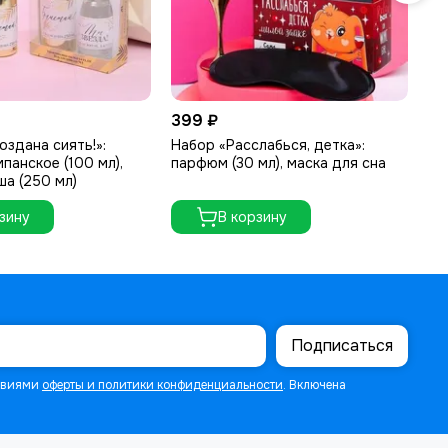
399 ₽
11
оздана сиять!»:
Набор «Расслабься, детка»:
Наб
анское (100 мл),
парфюм (30 мл), маска для сна
па
ша (250 мл)
зину
В корзину
Подписаться
ловиями
оферты и политики конфиденциальности
. Включена