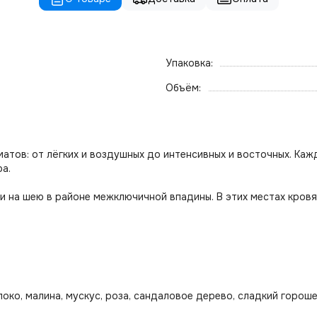
Упаковка:
Объём:
тов: от лёгких и воздушных до интенсивных и восточных. Каж
а.
а и на шею в районе межключичной впадины. В этих местах кро
блоко, малина, мускус, роза, сандаловое дерево, сладкий горош