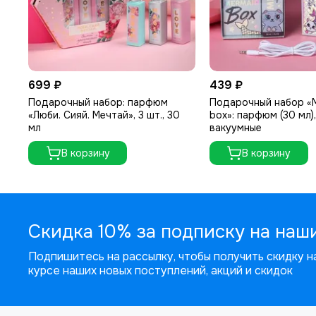
699 ₽
439 ₽
Подарочный набор: парфюм
Подарочный набор «
«Люби. Сияй. Мечтай», 3 шт., 30
box»: парфюм (30 мл)
мл
вакуумные
В корзину
В корзину
Скидка 10% за подписку на наш
Подпишитесь на рассылку, чтобы получить скидку на
курсе наших новых поступлений, акций и скидок