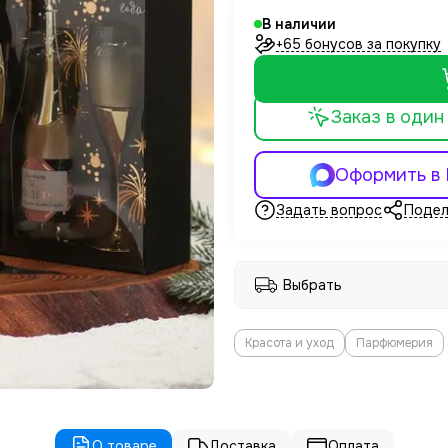
В наличии
+65 бонусов за покупку
Заказ в один
Оформить в
Задать вопрос
Подел
Выбрать
Красота и уход
Парфюмерия
О товаре
Доставка
Оплата