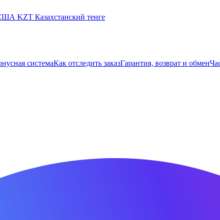
 США
KZT
Казахстанский тенге
онусная система
Как отследить заказ
Гарантия, возврат и обмен
Ча