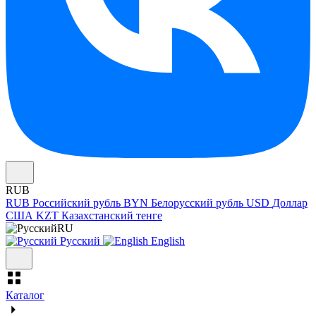
RUB
RUB
Российский рубль
BYN
Белорусский рубль
USD
Доллар
США
KZT
Казахстанский тенге
RU
Русский
English
Каталог