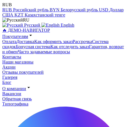
RUB
RUB
Российский рубль
BYN
Белорусский рубль
USD
Доллар
США
KZT
Казахстанский тенге
RU
Русский
English
🔥 ДЕМО-НАВИГАТОР
Покупателям
Оплата
Доставка
Как оформить заказ
Рассрочка
Система
скидок
Бонусная система
Как отследить заказ
Гарантия, возврат
и обмен
Часто задаваемые вопросы
Контакты
Наши магазины
Акции
Отзывы покупателей
Галерея
Блог
О компании
Вакансии
Обратная связь
Типографика