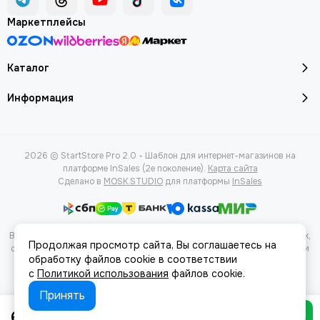
Маркетплейсы
Каталог
Информация
2026 © StartStore Pro 2.0 - Шаблон для интернет-магазинов на
платформе InSales (2е поколение).
Карта сайта
Сделано в
MOSK.STUDIO
для платформы
InSales
Вся представленная на сайте информация, касающаяся характеристик,
Продолжая просмотр сайта, Вы соглашаетесь на
стоимости товаров и услуг, носит информационный характер и ни при
обработку файлов cookie в соответствии
каких условиях не является публичной офертой, определяемой
с
Политикой использования
файлов cookie.
положениями Статьи 437(2) Гражданского кодекса РФ.
Принять
60 ₽
В корзину