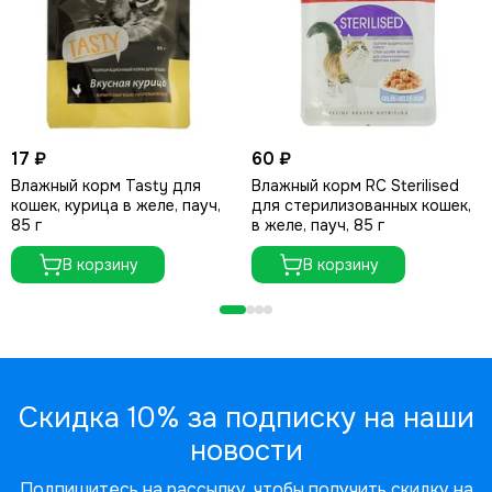
17 ₽
60 ₽
Влажный корм Tasty для
Влажный корм RC Sterilised
кошек, курица в желе, пауч,
для стерилизованных кошек,
85 г
в желе, пауч, 85 г
В корзину
В корзину
Скидка 10% за подписку на наши
новости
Подпишитесь на рассылку, чтобы получить скидку на