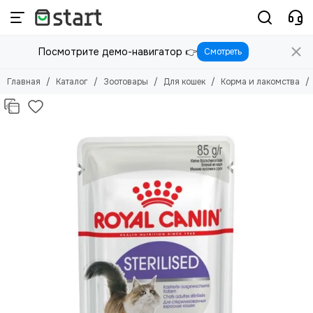
Зоотовары
Для кошек
Посмотрите демо-навигатор 👉
Смотреть
Смотреть все товары
Смотреть все товары
Для кошек
Корма и лакомства
Главная
Каталог
Зоотовары
Для кошек
Корма и лакомства