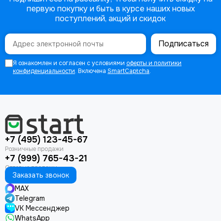
первую покупку и быть в курсе наших новых
поступлений, акций и скидок
Подписаться
Я ознакомлен и согласен с условиями
оферты и политики
конфиденциальности
. Включена
SmartCaptcha
.
+7 (495) 123-45-67
+7 (999) 765-43-21
Заказать звонок
MAX
Telegram
VK Мессенджер
WhatsApp