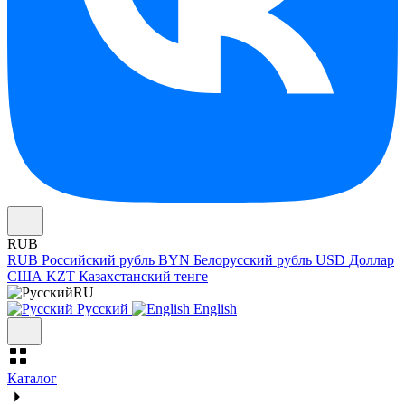
RUB
RUB
Российский рубль
BYN
Белорусский рубль
USD
Доллар
США
KZT
Казахстанский тенге
RU
Русский
English
Каталог