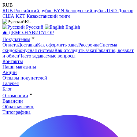
RUB
RUB
Российский рубль
BYN
Белорусский рубль
USD
Доллар
США
KZT
Казахстанский тенге
RU
Русский
English
🔥 ДЕМО-НАВИГАТОР
Покупателям
Оплата
Доставка
Как оформить заказ
Рассрочка
Система
скидок
Бонусная система
Как отследить заказ
Гарантия, возврат
и обмен
Часто задаваемые вопросы
Контакты
Наши магазины
Акции
Отзывы покупателей
Галерея
Блог
О компании
Вакансии
Обратная связь
Типографика