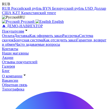
RUB
RUB
Российский рубль
BYN
Белорусский рубль
USD
Доллар
США
KZT
Казахстанский тенге
RU
Русский
English
🔥 ДЕМО-НАВИГАТОР
Покупателям
Оплата
Доставка
Как оформить заказ
Рассрочка
Система
скидок
Бонусная система
Как отследить заказ
Гарантия, возврат
и обмен
Часто задаваемые вопросы
Контакты
Наши магазины
Акции
Отзывы покупателей
Галерея
Блог
О компании
Вакансии
Обратная связь
Типографика