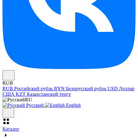
RUB
RUB
Российский рубль
BYN
Белорусский рубль
USD
Доллар
США
KZT
Казахстанский тенге
RU
Русский
English
Каталог