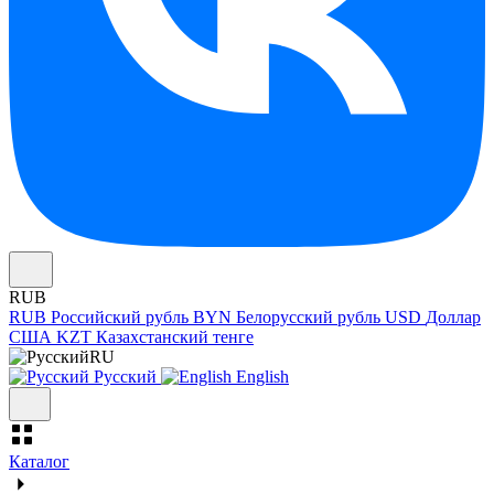
RUB
RUB
Российский рубль
BYN
Белорусский рубль
USD
Доллар
США
KZT
Казахстанский тенге
RU
Русский
English
Каталог