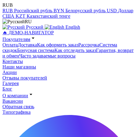
RUB
RUB
Российский рубль
BYN
Белорусский рубль
USD
Доллар
США
KZT
Казахстанский тенге
RU
Русский
English
🔥 ДЕМО-НАВИГАТОР
Покупателям
Оплата
Доставка
Как оформить заказ
Рассрочка
Система
скидок
Бонусная система
Как отследить заказ
Гарантия, возврат
и обмен
Часто задаваемые вопросы
Контакты
Наши магазины
Акции
Отзывы покупателей
Галерея
Блог
О компании
Вакансии
Обратная связь
Типографика