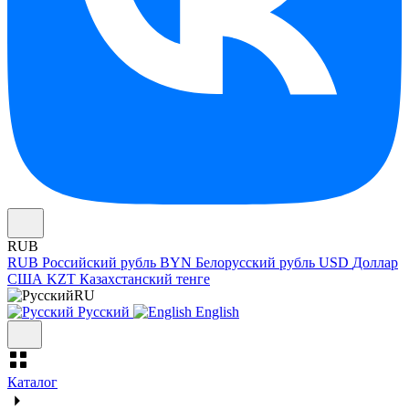
RUB
RUB
Российский рубль
BYN
Белорусский рубль
USD
Доллар
США
KZT
Казахстанский тенге
RU
Русский
English
Каталог