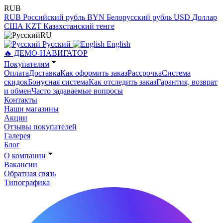
RUB
RUB
Российский рубль
BYN
Белорусский рубль
USD
Доллар
США
KZT
Казахстанский тенге
RU
Русский
English
🔥 ДЕМО-НАВИГАТОР
Покупателям
Оплата
Доставка
Как оформить заказ
Рассрочка
Система
скидок
Бонусная система
Как отследить заказ
Гарантия, возврат
и обмен
Часто задаваемые вопросы
Контакты
Наши магазины
Акции
Отзывы покупателей
Галерея
Блог
О компании
Вакансии
Обратная связь
Типографика