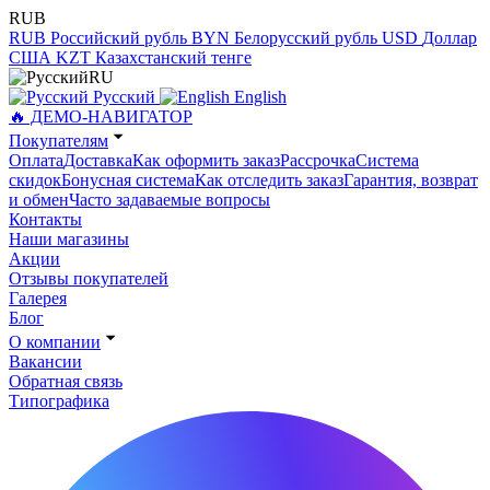
RUB
RUB
Российский рубль
BYN
Белорусский рубль
USD
Доллар
США
KZT
Казахстанский тенге
RU
Русский
English
🔥 ДЕМО-НАВИГАТОР
Покупателям
Оплата
Доставка
Как оформить заказ
Рассрочка
Система
скидок
Бонусная система
Как отследить заказ
Гарантия, возврат
и обмен
Часто задаваемые вопросы
Контакты
Наши магазины
Акции
Отзывы покупателей
Галерея
Блог
О компании
Вакансии
Обратная связь
Типографика