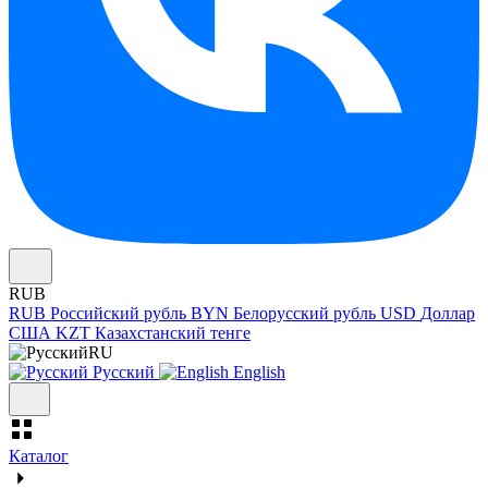
RUB
RUB
Российский рубль
BYN
Белорусский рубль
USD
Доллар
США
KZT
Казахстанский тенге
RU
Русский
English
Каталог