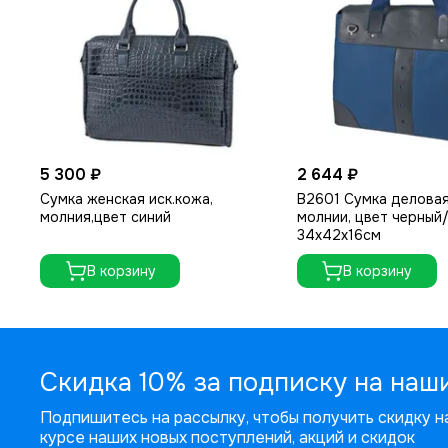
5 300 ₽
2 644 ₽
Сумка женская иск.кожа,
В2601 Сумка деловая
молния,цвет синий
молнии, цвет черный
34х42х16см
В корзину
В корзину
Скидка 10% за подписку на наш
Подпишитесь на рассылку, чтобы получить скидку на
курсе наших новых поступлений, акций и скидок