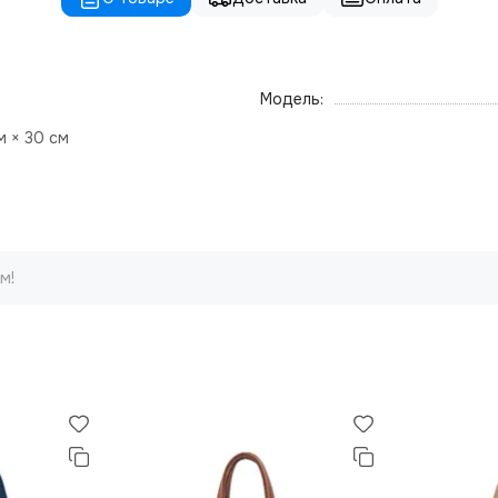
Модель:
м × 30 см
м!