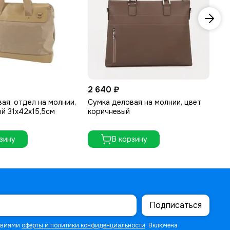
2 640 ₽
74
ая, отдел на молнии,
Сумка деловая на молнии, цвет
Су
й 31х42х15,5см
коричневый
дл
зину
В корзину
Подписаться
ловиями
оферты и политики конфиденциальности
. Включена