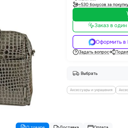
+530 бонусов за покупк
Заказ в один
Оформить в
Задать вопрос
Подел
Выбрать
Аксессуары и украшения
Аксе
О товаре
Доставка
Оплата