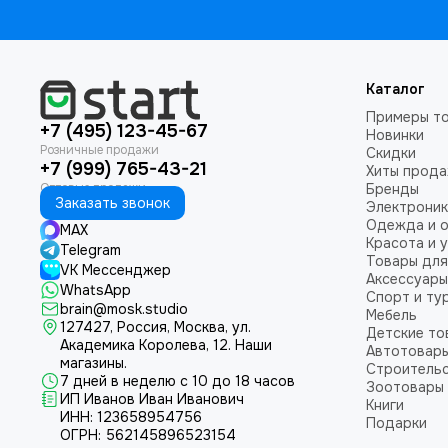
Каталог
Примеры т
+7 (495) 123-45-67
Новинки
Скидки
+7 (999) 765-43-21
Хиты прод
Бренды
Заказать звонок
Электроник
Одежда и 
MAX
Красота и 
Telegram
Товары для
VK Мессенджер
Аксессуары
WhatsApp
Спорт и ту
brain@mosk.studio
Мебель
127427, Россия, Москва, ул.
Детские то
Академика Королева, 12.
Наши
Автотовар
магазины.
Строительс
7 дней в неделю с 10 до 18 часов
Зоотовары
ИП Иванов Иван Иванович
Книги
ИНН: 123658954756
Подарки
ОГРН: 562145896523154