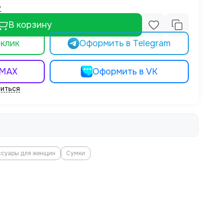
у
В корзину
 клик
Оформить в Telegram
 MAX
Оформить в VK
иться
ссуары для женщин
Сумки