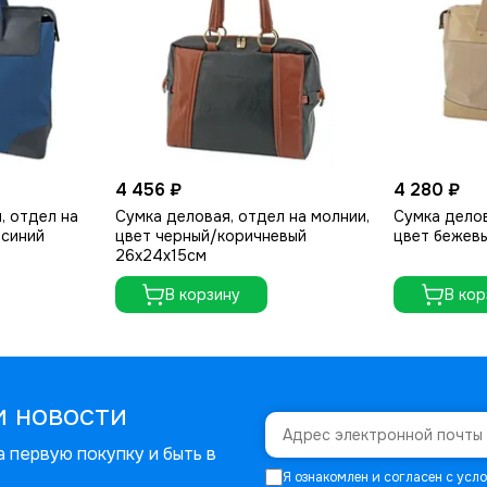
4 456 ₽
4 280 ₽
, отдел на
Сумка деловая, отдел на молнии,
Сумка делов
/синий
цвет черный/коричневый
цвет бежевы
26х24х15см
В корзину
В кор
и новости
 первую покупку и быть в
Я ознакомлен и согласен с ус