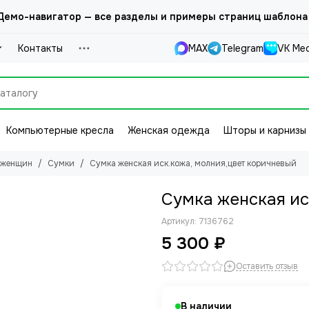
емо-навигатор — все разделы и примеры страниц шаблона
Контакты
MAX
Telegram
VK Ме
Компьютерные кресла
Женская одежда
Шторы и карнизы
 женщин
Сумки
Сумка женская иск.кожа, молния,цвет коричневый
Сумка женская ис
Артикул:
7136762
5 300 ₽
Оставить отзыв
В наличии