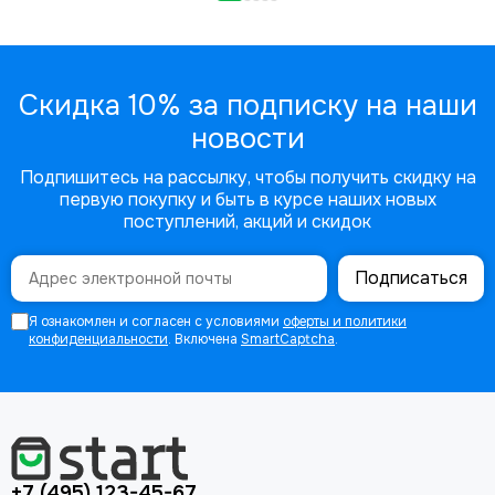
Скидка 10% за подписку на наши
новости
Подпишитесь на рассылку, чтобы получить скидку на
первую покупку и быть в курсе наших новых
поступлений, акций и скидок
Подписаться
Я ознакомлен и согласен с условиями
оферты и политики
конфиденциальности
. Включена
SmartCaptcha
.
+7 (495) 123-45-67