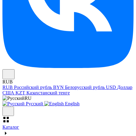
RUB
RUB
Российский рубль
BYN
Белорусский рубль
USD
Доллар
США
KZT
Казахстанский тенге
RU
Русский
English
Каталог