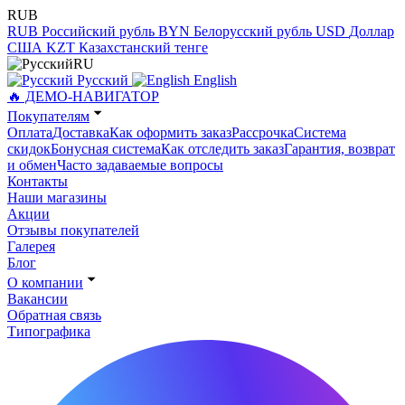
RUB
RUB
Российский рубль
BYN
Белорусский рубль
USD
Доллар
США
KZT
Казахстанский тенге
RU
Русский
English
🔥 ДЕМО-НАВИГАТОР
Покупателям
Оплата
Доставка
Как оформить заказ
Рассрочка
Система
скидок
Бонусная система
Как отследить заказ
Гарантия, возврат
и обмен
Часто задаваемые вопросы
Контакты
Наши магазины
Акции
Отзывы покупателей
Галерея
Блог
О компании
Вакансии
Обратная связь
Типографика