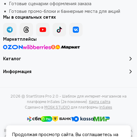
Готовые сценарии оформления заказа
Готовые промо-блоки и баннерные места для акций
Мы в социальных сетях
Маркетплейсы
Каталог
Информация
2026 © StartStore Pro 2.0 - Шаблон для интернет-магазинов на
платформе InSales (2е поколение).
Карта сайта
Сделано в
MOSK.STUDIO
для платформы
InSales
Вся представленная на сайте информация, касающаяся характеристик,
Продолжая просмотр сайта, Вы соглашаетесь на
стоимости товаров и услуг, носит информационный характер и ни при