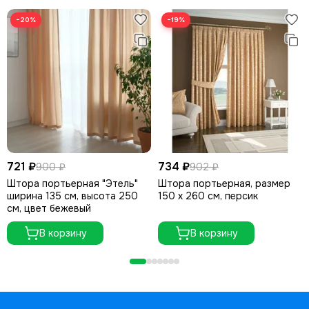
−20%
−19%
721 ₽
734 ₽
900 ₽
902 ₽
Штора портьерная "Этель"
Штора портьерная, размер
ширина 135 см, высота 250
150 х 260 см, персик
см, цвет бежевый
В корзину
В корзину