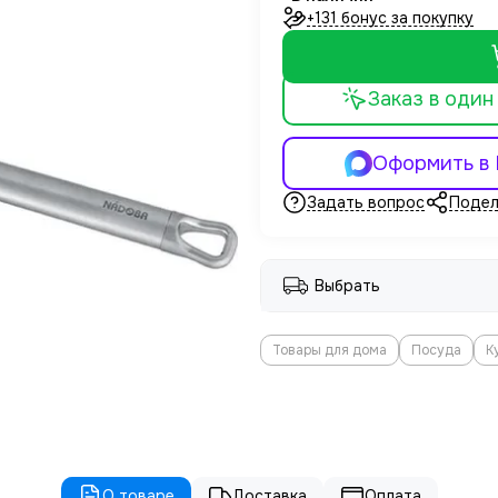
+131 бонус за покупку
Заказ в один
Оформить в
Задать вопрос
Подел
Выбрать
Товары для дома
Посуда
К
О товаре
Доставка
Оплата