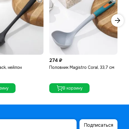
274 ₽
28
ack, нейлон
Половник Magistro Coral, 33,7 см
Ло
«К
уп
зину
В корзину
Подписаться