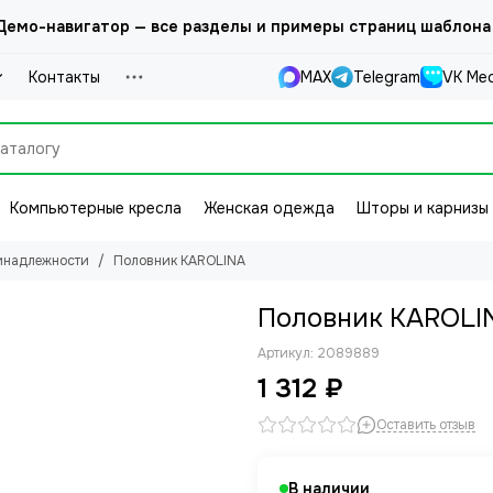
емо-навигатор — все разделы и примеры страниц шаблона
Контакты
MAX
Telegram
VK Ме
Компьютерные кресла
Женская одежда
Шторы и карнизы
инадлежности
Половник KAROLINA
Половник KAROLI
Артикул:
2089889
1 312 ₽
Оставить отзыв
В наличии