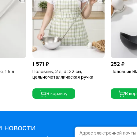
1 571 ₽
252 ₽
, 1,5 л
Половник, 2 л, d=22 см,
Половник Bl
цельнометаллическая ручка
В корзину
В кор
и новости