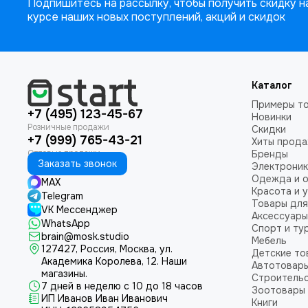
Подпишитесь на рассылку, чтобы получить скидку на
курсе наших новых поступлений, акций и скидок
Каталог
Примеры т
+7 (495) 123-45-67
Новинки
Скидки
+7 (999) 765-43-21
Хиты прод
Бренды
Заказать звонок
Электроник
Одежда и 
MAX
Красота и 
Telegram
Товары для
VK Мессенджер
Аксессуары
WhatsApp
Спорт и ту
brain@mosk.studio
Мебель
127427, Россия, Москва, ул.
Детские то
Академика Королева, 12.
Наши
Автотовар
магазины.
Строительс
7 дней в неделю с 10 до 18 часов
Зоотовары
ИП Иванов Иван Иванович
Книги