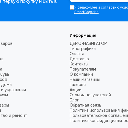
 первую покупку и быть в
Я ознакомлен и согласен с ус
SmartCaptcha
.
Информация
оваров
ДЕМО-НАВИГАТОР
Типографика
Оплата
аж
Доставка
Контакты
а
Покупателям
обувь
О компании
уход
Наши магазины
 дома
Галерея
 и украшения
Акции
ризм
Отзывы покупателей
Блог
вары
Обратная связь
ы
Политика использования фай
тво и ремонт
Пользовательское соглашен
Политика конфиденциально