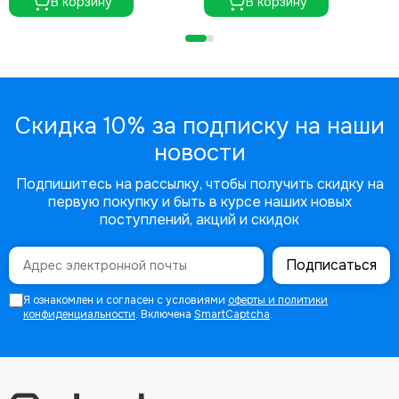
В корзину
В корзину
Скидка 10% за подписку на наши
новости
Подпишитесь на рассылку, чтобы получить скидку на
первую покупку и быть в курсе наших новых
поступлений, акций и скидок
Подписаться
Я ознакомлен и согласен с условиями
оферты и политики
конфиденциальности
. Включена
SmartCaptcha
.