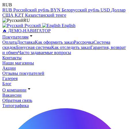
RUB
RUB
Российский рубль
BYN
Белорусский рубль
USD
Доллар
США
KZT
Казахстанский тенге
RU
Русский
English
🔥 ДЕМО-НАВИГАТОР
Покупателям
Оплата
Доставка
Как оформить заказ
Рассрочка
Система
скидок
Бонусная система
Как отследить заказ
Гарантия, возврат
и обмен
Часто задаваемые вопросы
Контакты
Наши магазины
Акции
Отзывы покупателей
Галерея
Блог
О компании
Вакансии
Обратная связь
Типографика