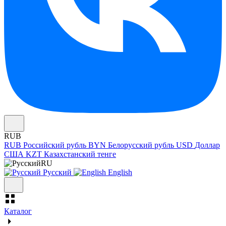
RUB
RUB
Российский рубль
BYN
Белорусский рубль
USD
Доллар
США
KZT
Казахстанский тенге
RU
Русский
English
Каталог