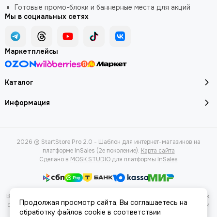
Готовые промо-блоки и баннерные места для акций
Мы в социальных сетях
Маркетплейсы
Каталог
Информация
2026 © StartStore Pro 2.0 - Шаблон для интернет-магазинов на
платформе InSales (2е поколение).
Карта сайта
Сделано в
MOSK.STUDIO
для платформы
InSales
Вся представленная на сайте информация, касающаяся характеристик,
Продолжая просмотр сайта, Вы соглашаетесь на
стоимости товаров и услуг, носит информационный характер и ни при
обработку файлов cookie в соответствии
каких условиях не является публичной офертой, определяемой