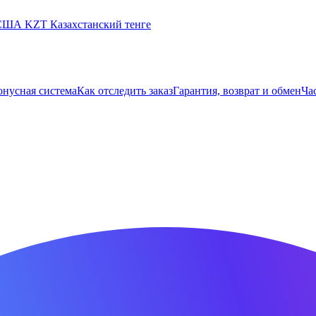
 США
KZT
Казахстанский тенге
онусная система
Как отследить заказ
Гарантия, возврат и обмен
Ча