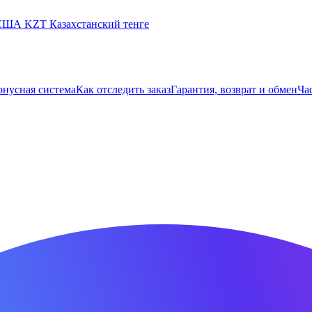
 США
KZT
Казахстанский тенге
онусная система
Как отследить заказ
Гарантия, возврат и обмен
Ча