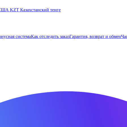
 США
KZT
Казахстанский тенге
онусная система
Как отследить заказ
Гарантия, возврат и обмен
Ча