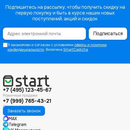
Подпишитесь на рассылку, чтобы получить скидку на
первую покупку и быть в курсе наших новых
поступлений, акций и скидок
Подписаться
Я ознакомлен и согласен с условиями
оферты и политики
конфиденциальности
. Включена
SmartCaptcha
.
+7 (495) 123-45-67
+7 (999) 765-43-21
Заказать звонок
MAX
Telegram