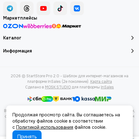
Маркетплейсы
Каталог
Информация
2026 © StartStore Pro 2.0 - Шаблон для интернет-магазинов на
платформе InSales (2е поколение).
Карта сайта
Сделано в
MOSK.STUDIO
для платформы
InSales
Вся представленная на сайте информация, касающаяся характеристик,
Продолжая просмотр сайта, Вы соглашаетесь на
стоимости товаров и услуг, носит информационный характер и ни при
обработку файлов cookie в соответствии
каких условиях не является публичной офертой, определяемой
с
Политикой использования
файлов cookie.
положениями Статьи 437(2) Гражданского кодекса РФ.
Принять