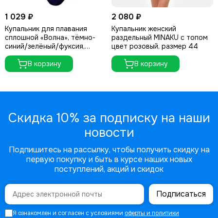
1 029 ₽
2 080 ₽
Купальник для плавания
Купальник женский
сплошной «Волна», тёмно-
раздельный MINAKU с топом
синий/зелёный/фуксия,
цвет розовый, размер 44
размер 34
В корзину
В корзину
Скидка 10% за подписку на наши
новости
Подпишитесь на рассылку, чтобы получить скидку на
первую покупку и быть в курсе наших новых
поступлений, акций и скидок
Подписаться
Я ознакомлен и согласен с условиями
оферты и политики