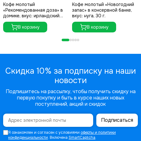
Кофе молотый
Кофе молотый «Новогодний
«Рекомендованная доза» в
запас» в консервной банке,
домике, вкус: ирландский
вкус: нуга, 30 г.
крем, 30 г.
В корзину
В корзину
Скидка 10% за подписку на наши
новости
Подпишитесь на рассылку, чтобы получить скидку на
первую покупку и быть в курсе наших новых
поступлений, акций и скидок
Подписаться
Я ознакомлен и согласен с условиями
оферты и политики
конфиденциальности
. Включена
SmartCaptcha
.