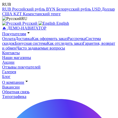
RUB
RUB
Российский рубль
BYN
Белорусский рубль
USD
Доллар
США
KZT
Казахстанский тенге
RU
Русский
English
🔥 ДЕМО-НАВИГАТОР
Покупателям
Оплата
Доставка
Как оформить заказ
Рассрочка
Система
скидок
Бонусная система
Как отследить заказ
Гарантия, возврат
и обмен
Часто задаваемые вопросы
Контакты
Наши магазины
Акции
Отзывы покупателей
Галерея
Блог
О компании
Вакансии
Обратная связь
Типографика