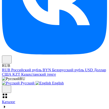
RUB
RUB
Российский рубль
BYN
Белорусский рубль
USD
Доллар
США
KZT
Казахстанский тенге
RU
Русский
English
Каталог